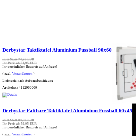
Derbystar Taktiktafel Aluminium Fussball 90x60
statt
Statt 74,95 EUR
Ihr Preis ab 51,95 EUR
Ihr persönlicher Bestpreis auf Anfrage!
( zzgl.
Versandkosten
)
Lieferzeit:
nach Auftragsbestätigung
Artikelnr.:
4112000000
Derbystar Faltbare Taktiktafel Aluminium Fussball 60x45
statt
Statt 84,99 EUR
Ihr Preis ab 59,95 EUR
Ihr persönlicher Bestpreis auf Anfrage!
( zzgl.
Versandkosten
)